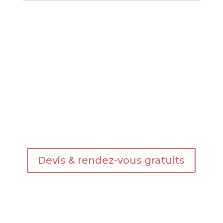
Commencez vos projets de
toiture dès aujourd'hui
Appellez nous 07 68 08 20 71
Devis & rendez-vous gratuits