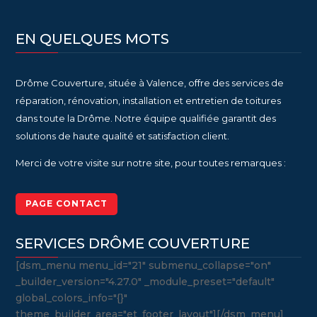
EN QUELQUES MOTS
Drôme Couverture, située à Valence, offre des services de
réparation, rénovation, installation et entretien de toitures
dans toute la Drôme. Notre équipe qualifiée garantit des
solutions de haute qualité et satisfaction client.
Merci de votre visite sur notre site, pour toutes remarques :
PAGE CONTACT
SERVICES DRÔME COUVERTURE
[dsm_menu menu_id="21" submenu_collapse="on"
_builder_version="4.27.0" _module_preset="default"
global_colors_info="{}"
theme_builder_area="et_footer_layout"][/dsm_menu]