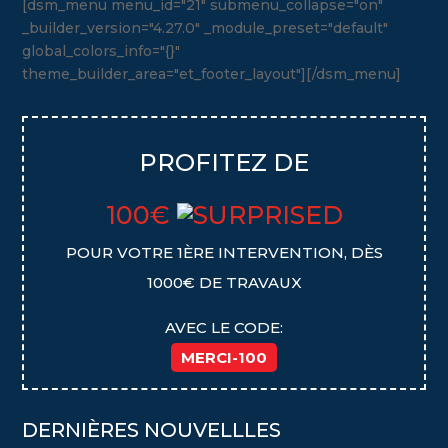
[dsm_menu menu_id="21" submenu_collapse="on"
_builder_version="4.27.0" _module_preset="default"
global_colors_info="{}"
theme_builder_area="et_footer_layout"][/dsm_menu]
PROFITEZ DE
100€
POUR VOTRE 1ÈRE INTERVENTION, DÈS
1000€ DE TRAVAUX
AVEC LE CODE:
MERCI-100
DERNIÈRES NOUVELLLES