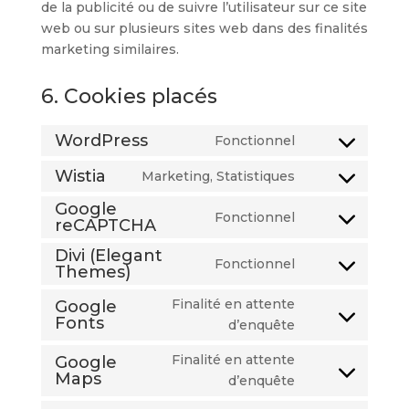
de la publicité ou de suivre l’utilisateur sur ce site
web ou sur plusieurs sites web dans des finalités
marketing similaires.
6. Cookies placés
WordPress
Fonctionnel
Consent
to
Wistia
Marketing, Statistiques
Consent
service
to
Google
wordpress
Fonctionnel
reCAPTCHA
Consent
service
to
wistia
Divi (Elegant
Fonctionnel
service
Themes)
Consent
google-
to
Finalité en attente
Google
recaptcha
service
Fonts
Consent
d’enquête
divi-
to
(elegant-
Finalité en attente
Google
service
Maps
themes)
Consent
d’enquête
google-
to
fonts