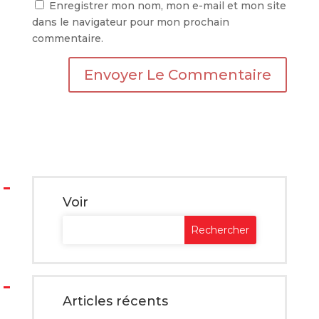
Enregistrer mon nom, mon e-mail et mon site
dans le navigateur pour mon prochain
commentaire.
A
l
t
e
r
n
a
Voir
t
i
v
e
:
Articles récents