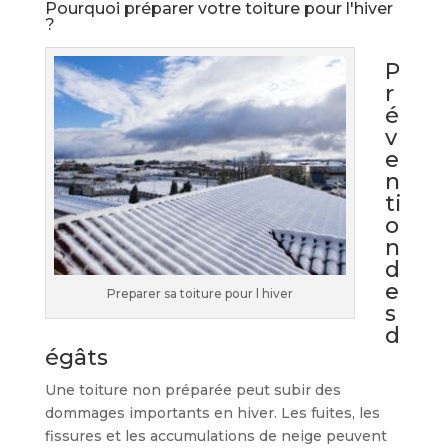
Pourquoi préparer votre toiture pour l'hiver
?
P
r
é
v
e
n
ti
o
n
d
e
Preparer sa toiture pour l hiver
s
d
égâts
Une toiture non préparée peut subir des
dommages importants en hiver. Les fuites, les
fissures et les accumulations de neige peuvent