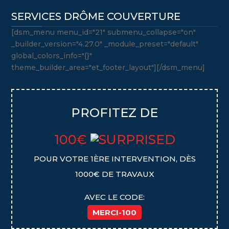
SERVICES DRÔME COUVERTURE
[dsm_menu menu_id="21" submenu_collapse="on"
_builder_version="4.27.0" _module_preset="default"
global_colors_info="{}"
theme_builder_area="et_footer_layout"][/dsm_menu]
PROFITEZ DE
100€
POUR VOTRE 1ÈRE INTERVENTION, DÈS
1000€ DE TRAVAUX
AVEC LE CODE:
MERCI-100